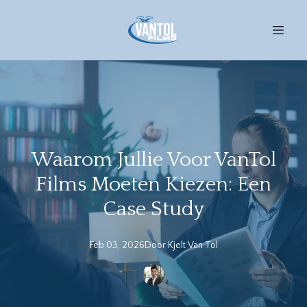
Waarom Jullie Voor VanTol
Films Moeten Kiezen: Een
Case Study
Feb 03, 2026
Door
Kjelt
Van Tol