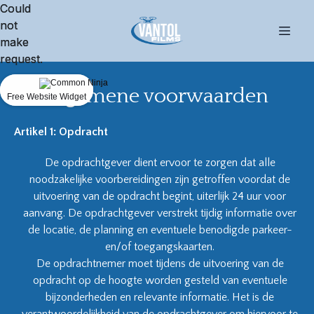
Could
Could
not
not
make
make
request.
request.
Algemene voorwaarden
Free Website Widget
Free Website Widget
Artikel 1: Opdracht
De opdrachtgever dient ervoor te zorgen dat alle
noodzakelijke voorbereidingen zijn getroffen voordat de
uitvoering van de opdracht begint, uiterlijk 24 uur voor
aanvang. De opdrachtgever verstrekt tijdig informatie over
de locatie, de planning en eventuele benodigde parkeer-
en/of toegangskaarten.
De opdrachtnemer moet tijdens de uitvoering van de
opdracht op de hoogte worden gesteld van eventuele
bijzonderheden en relevante informatie. Het is de