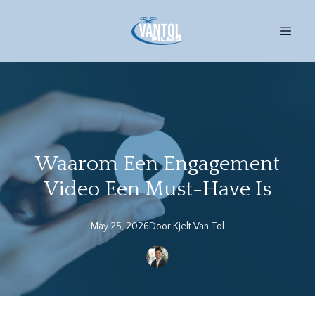
Waarom Een Engagement
Video Een Must-Have Is
May 25, 2026
Door
Kjelt
Van Tol