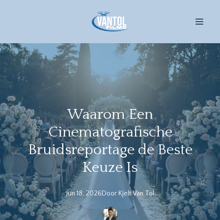
Waarom Een
Cinematografische
Bruidsreportage de Beste
Keuze Is
Jun 18, 2026
Door
Kjelt
Van Tol