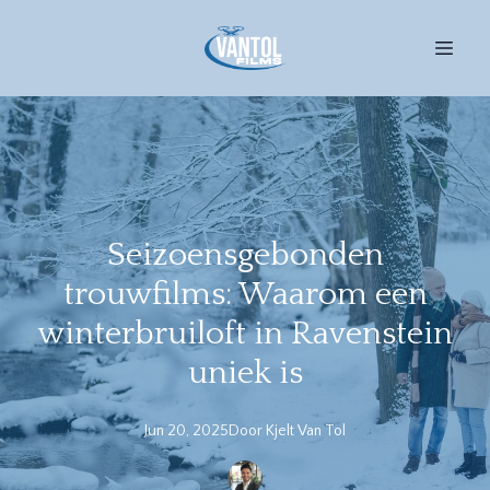
Seizoensgebonden
trouwfilms: Waarom een
winterbruiloft in Ravenstein
uniek is
Jun 20, 2025
Door
Kjelt
Van Tol