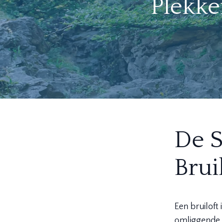
Plekke
De S
Brui
Een bruiloft
omliggende 