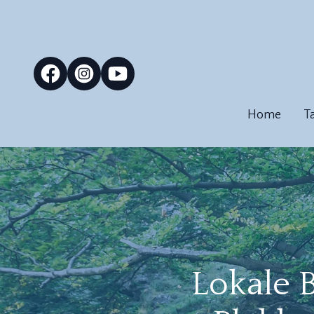
Home
T
Lokale B