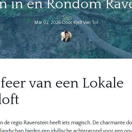
n in en Rondom Rav
Mar 02, 2026
·
Door
Kjelt
Van Tol
feer van een Lokale
loft
 in de regio Ravenstein heeft iets magisch. De charmante do
landschap bieden een idyllische achtergrond voor een onv