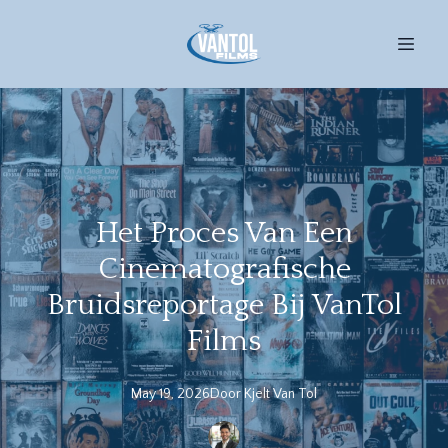
Het Proces Van Een
Cinematografische
Bruidsreportage Bij VanTol
Films
May 19, 2026
Door
Kjelt
Van Tol